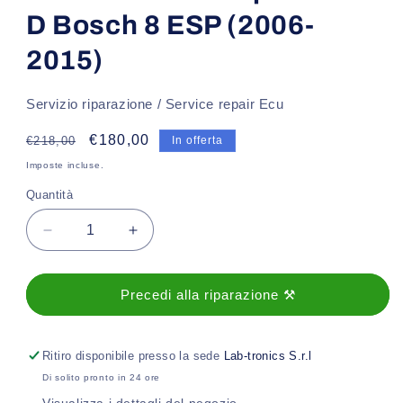
D Bosch 8 ESP (2006-
2015)
Servizio riparazione / Service repair Ecu
Prezzo
Prezzo
€180,00
€218,00
In offerta
di
scontato
Imposte incluse.
listino
Quantità
Diminuisci
Aumenta
quantità
quantità
per
per
Revisione
Revisione
Precedi alla riparazione ⚒️
ABS
ABS
Opel
Opel
Corsa
Corsa
Ritiro disponibile presso la sede
Lab-tronics S.r.l
D
D
Di solito pronto in 24 ore
Bosch
Bosch