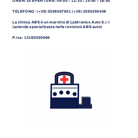
ORARI DI APERTURA: 09:00 – 12:30 / 14:00 – 18:00
TELEFONO: (+39) 0256567831 (+39) 3295355406
La clinica ABS è un marchio di Labtronics Auto S.r.l
(azienda specializzata nelle revisioni ABS auto)
P.iva: 13160350966