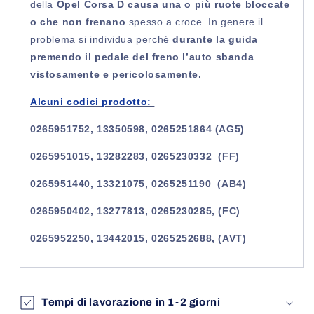
della
Opel Corsa D causa una o più ruote bloccate
o che non frenano
spesso a croce. In genere il
problema si individua perché
durante la guida
premendo il pedale del freno l’auto sbanda
vistosamente e pericolosamente.
Alcuni codici prodotto:
0265951752, 13350598, 0265251864 (AG5)
0265951015, 13282283, 0265230332 (FF)
0265951440, 13321075, 0265251190 (AB4)
0265950402, 13277813, 0265230285, (FC)
0265952250, 13442015, 0265252688, (AVT)
Tempi di lavorazione in 1-2 giorni