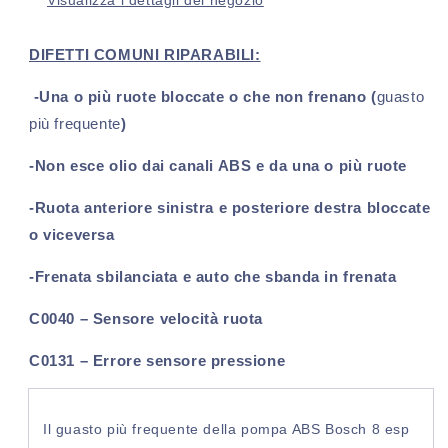
Visualizza i dettagli del negozio
8
8
ESP
ESP
(2006-
(2006-
DIFETTI COMUNI RIPARABILI:
2015)
2015)
-Una o più
ruote
bloccate o che non frenano (
guasto
più frequente
)
-Non esce olio dai canali ABS e
da una o più ruote
-Ruota anteriore sinistra e posteriore destra bloccate
o viceversa
-Frenata sbilanciata e auto che sbanda in frenata
C0040
– Sensore velocità ruota
C0131
– Errore sensore pressione
Il guasto più frequente della pompa ABS Bosch 8 esp