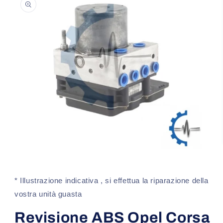
sul prodotto
Apri
contenuti
multimediali
1
* Illustrazione indicativa , si effettua la riparazione della
in
finestra
vostra unità guasta
modale
Revisione ABS Opel Corsa