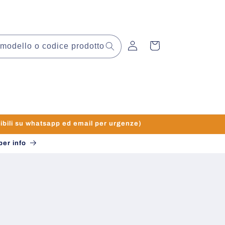
Accedi
Carrello
modello o codice prodotto
li su whatsapp ed email per urgenze)
per info