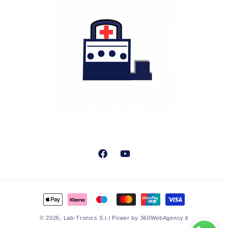
Facebook
YouTube
Metodi
di
© 2026,
Lab-Tronics S.r.l
Power by 360WebAgency.it
pagamento