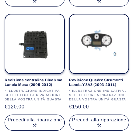
⚒️
⚒️
Revisione centralina Blue&me
Revisione Quadro Strumenti
Lancia Musa (2005-2012)
Lancia Y 843 (2003-2011)
Produttore:
* ILLUSTRAZIONE INDICATIVA ,
Produttore:
* ILLUSTRAZIONE INDICATIVA ,
SI EFFETTUA LA RIPARAZIONE
SI EFFETTUA LA RIPARAZIONE
DELLA VOSTRA UNITÀ GUASTA
DELLA VOSTRA UNITÀ GUASTA
Prezzo
€120,00
Prezzo
€150,00
di
di
Precedi alla riparazione
Precedi alla riparazione
listino
listino
⚒️
⚒️