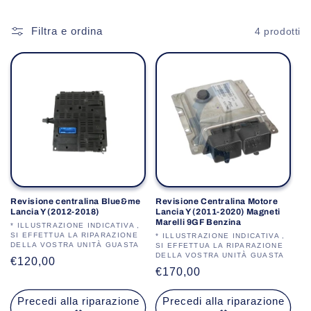
o
l
Filtra e ordina
4 prodotti
l
e
z
i
o
n
Revisione centralina Blue&me
Revisione Centralina Motore
Lancia Y (2012-2018)
Lancia Y (2011-2020) Magneti
e
Marelli 9GF Benzina
Produttore:
* ILLUSTRAZIONE INDICATIVA ,
SI EFFETTUA LA RIPARAZIONE
Produttore:
* ILLUSTRAZIONE INDICATIVA ,
DELLA VOSTRA UNITÀ GUASTA
:
SI EFFETTUA LA RIPARAZIONE
DELLA VOSTRA UNITÀ GUASTA
Prezzo
€120,00
Prezzo
€170,00
di
di
listino
Precedi alla riparazione
Precedi alla riparazione
listino