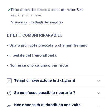
Opel
Opel
Adam
Adam
Ritiro disponibile presso la sede
Lab-tronics S.r.l
B
B
Di solito pronto in 24 ore
(M13)
(M13)
Visualizza i dettagli del negozio
Bosch
Bosch
9
9
ESP
ESP
DIFETTI COMUNI RIPARABILI:
(2013-
(2013-
2019)
2019)
- Una o più ruote bloccate o che non frenano
- Il pedale del freno affonda
- Non esce olio da una o piú ruote
Tempi di lavorazione in 1-2 giorni
Se non fosse possibile ripararlo ?
Non necessità di ricodifica una volta