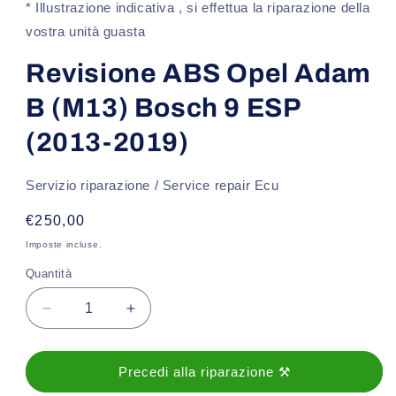
1
* Illustrazione indicativa , si effettua la riparazione della
in
finestra
vostra unità guasta
modale
Revisione ABS Opel Adam
B (M13) Bosch 9 ESP
(2013-2019)
Servizio riparazione / Service repair Ecu
Prezzo
€250,00
di
Imposte incluse.
listino
Quantità
Diminuisci
Aumenta
quantità
quantità
per
per
Revisione
Revisione
Precedi alla riparazione ⚒️
ABS
ABS