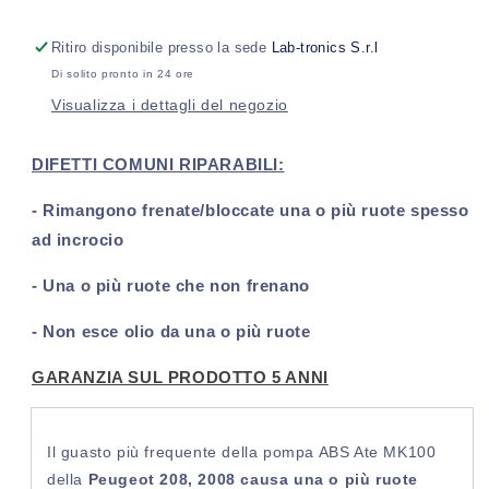
Peugeot
Peugeot
208
208
Ritiro disponibile presso la sede
Lab-tronics S.r.l
I
I
Di solito pronto in 24 ore
ATE
ATE
Visualizza i dettagli del negozio
MK100
MK100
(2013-
(2013-
2020)
2020)
DIFETTI COMUNI RIPARABILI:
- Rimangono frenate/bloccate una o più ruote spesso
ad incrocio
- Una o più ruote che non frenano
- Non esce olio da una o più ruote
GARANZIA SUL PRODOTTO 5 ANNI
Il guasto più frequente della pompa ABS Ate MK100
della
Peugeot 208, 2008
causa una o più ruote