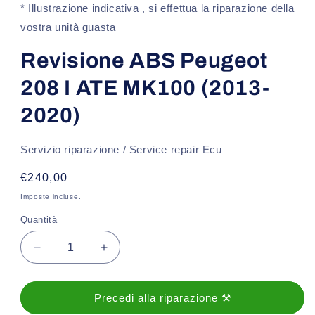
1
* Illustrazione indicativa , si effettua la riparazione della
in
finestra
vostra unità guasta
modale
Revisione ABS Peugeot
208 I ATE MK100 (2013-
2020)
Servizio riparazione / Service repair Ecu
Prezzo
€240,00
di
Imposte incluse.
listino
Quantità
Diminuisci
Aumenta
quantità
quantità
per
per
Revisione
Revisione
Precedi alla riparazione ⚒️
ABS
ABS