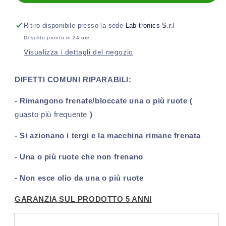
ABS
ABS
Seat
Seat
Leon
Leon
Ritiro disponibile presso la sede
Lab-tronics S.r.l
5FB
5FB
Di solito pronto in 24 ore
ATE
ATE
Visualizza i dettagli del negozio
MK100
MK100
(2012-
(2012-
2020)
2020)
DIFETTI COMUNI RIPARABILI:
- Rimangono frenate/bloccate una o più ruote (
guasto più frequente
)
- Si azionano i tergi e la macchina rimane frenata
- Una o più ruote che non frenano
- Non esce olio da una o più ruote
GARANZIA SUL PRODOTTO 5 ANNI