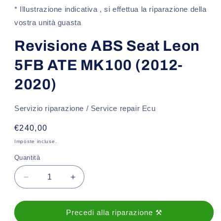
1
* Illustrazione indicativa , si effettua la riparazione della
in
finestra
vostra unità guasta
modale
Revisione ABS Seat Leon
5FB ATE MK100 (2012-
2020)
Servizio riparazione / Service repair Ecu
Prezzo
€240,00
di
Imposte incluse.
listino
Quantità
Diminuisci
Aumenta
quantità
quantità
per
per
Revisione
Revisione
Precedi alla riparazione ⚒️