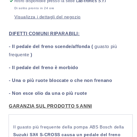
Ritiro disponibile presso la sede
Lab-tronics S.r.l
S-
S-
Di solito pronto in 24 ore
Cross
Cross
Visualizza i dettagli del negozio
Bosch
Bosch
9
9
ESP
ESP
DIFETTI COMUNI RIPARABILI:
(2013-
(2013-
2021)
2021)
- Il pedale del freno scende/affonda (
guasto più
frequente
)
- Il pedale del freno è morbido
- Una o più ruote bloccate o che non frenano
- Non esce olio da una o più ruote
GARANZIA SUL PRODOTTO 5 ANNI
Il guasto più frequente della pompa ABS Bosch della
Suzuki SX4 S-CROSS causa un pedale del freno