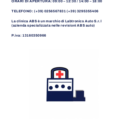
ORARI DI APERTURA: 09:00 – 12:30 / 14:00 – 18:00
TELEFONO: (+39) 0256567831 (+39) 3295355406
La clinica ABS è un marchio di Labtronics Auto S.r.l
(azienda specializzata nelle revisioni ABS auto)
P.iva: 13160350966