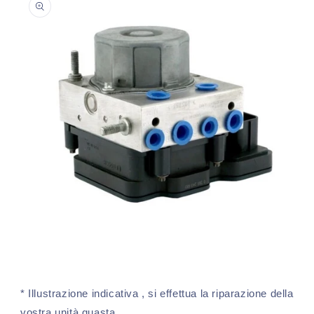
sul prodotto
Apri
contenuti
multimediali
1
* Illustrazione indicativa , si effettua la riparazione della
in
finestra
vostra unità guasta