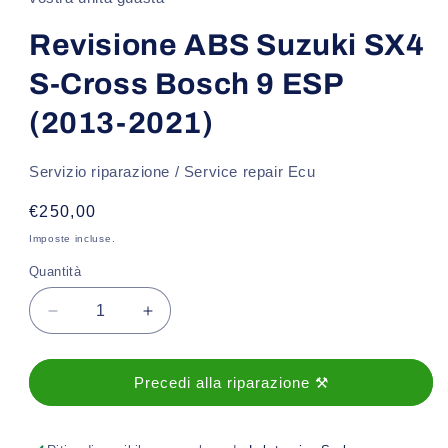
modale
Revisione ABS Suzuki SX4
S-Cross Bosch 9 ESP
(2013-2021)
Servizio riparazione / Service repair Ecu
Prezzo
€250,00
di
Imposte incluse.
listino
Quantità
Diminuisci
Aumenta
quantità
quantità
per
per
Revisione
Revisione
Precedi alla riparazione ⚒️
ABS
ABS
Suzuki
Suzuki
SX4
SX4