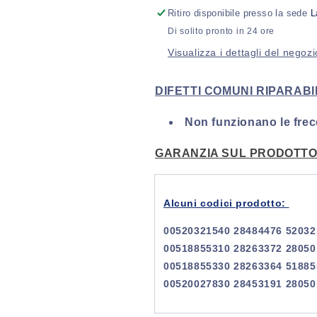
computer
computer
Ritiro disponibile presso la sede
L
Fiat
Fiat
Di solito pronto in 24 ore
Doblò
Doblò
Visualizza i dettagli del negozi
223
223
(2001-
(2001-
2005)
2005)
DIFETTI COMUNI RIPARABIL
Non funzionano le frec
GARANZIA SUL PRODOTTO 
Alcuni codici prodotto:
00520321540 28484476 52032
00518855310 28263372 28050
00518855330 28263364 5188
00520027830 28453191 28050