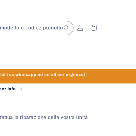
Accedi
Carrello
modello o codice prodotto
li su whatsapp ed email per urgenze)
per info
effettua la riparazione della vostra unità