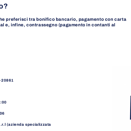
to?
he preferisci tra bonifico bancario, pagamento con carta
l e, infine, contrassegno (pagamento in contanti al
)-20861
8:00
06
.r.l (azienda specializzata