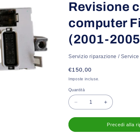
Revisione c
computer F
(2001-2005
Servizio riparazione / Service
Prezzo
€150,00
di
Imposte incluse.
listino
Quantità
Diminuisci
Aumenta
quantità
quantità
per
per
Revisione
Revisione
Precedi alla r
centralina
centralina
Body
Body