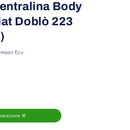
entralina Body
iat Doblò 223
)
 repair Ecu
iparazione ⚒️