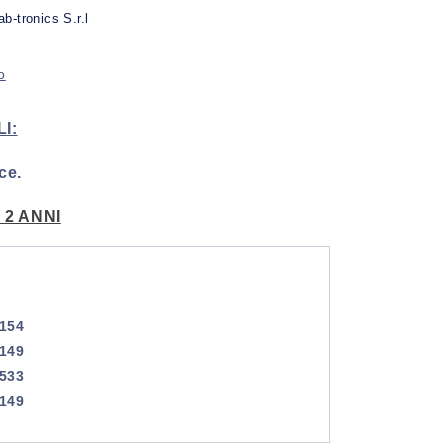
ab-tronics S.r.l
o
I:
ce.
2 ANNI
154
149
5533
149