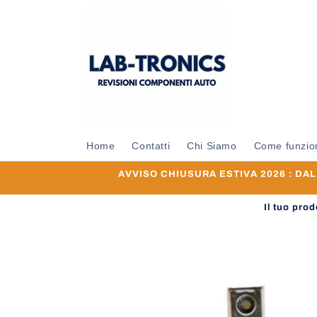
Vai
direttamente
ai contenuti
Home
Contatti
Chi Siamo
Come funzio
AVVISO CHIUSURA ESTIVA 2026 : DAL 0
Il tuo pro
Passa alle
informazioni
sul prodotto