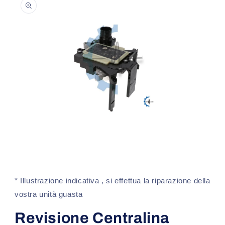
sul prodotto
Apri
contenuti
multimediali
1
* Illustrazione indicativa , si effettua la riparazione della
in
finestra
vostra unità guasta
modale
Revisione Centralina