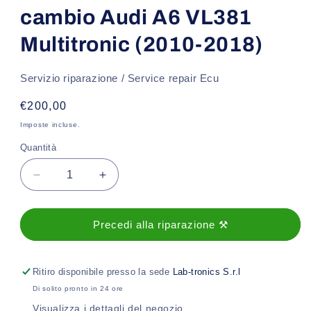
cambio Audi A6 VL381
Multitronic (2010-2018)
Servizio riparazione / Service repair Ecu
Prezzo
€200,00
di
Imposte incluse.
listino
Quantità
Diminuisci
Aumenta
quantità
quantità
per
per
Revisione
Revisione
Precedi alla riparazione ⚒️
Centralina
Centralina
cambio
cambio
Audi
Audi
Ritiro disponibile presso la sede
Lab-tronics S.r.l
A6
A6
Di solito pronto in 24 ore
VL381
VL381
Visualizza i dettagli del negozio