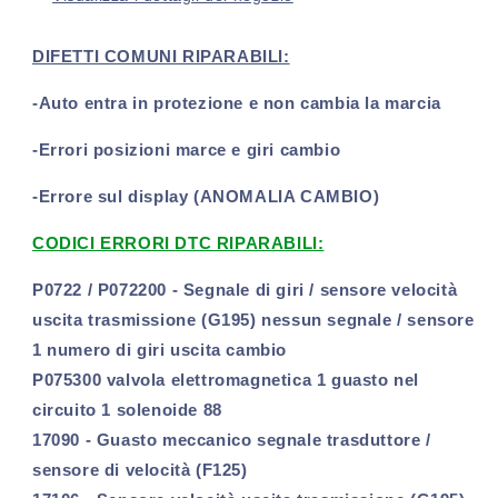
Multitronic
Multitronic
(2010-
(2010-
2018)
2018)
DIFETTI COMUNI RIPARABILI:
-Auto entra in protezione e non cambia la marcia
-Errori posizioni marce e giri cambio
-Errore sul display (ANOMALIA CAMBIO)
CODICI ERRORI DTC RIPARABILI:
P0722 / P072200 - Segnale di giri / sensore velocità
uscita trasmissione (G195) nessun segnale / sensore
1 numero di giri uscita cambio
P075300 valvola elettromagnetica 1 guasto nel
circuito 1 solenoide 88
17090 - Guasto meccanico segnale trasduttore /
sensore di velocità (F125)