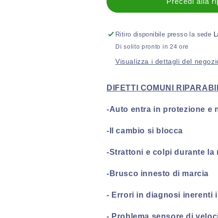
Revisione
Revisione
Precedi alla r
Centralina
Centralina
cambio
cambio
Mercedes-
Mercedes-
Ritiro disponibile presso la sede
L
Benz
Benz
Di solito pronto in 24 ore
Classe
Classe
Visualizza i dettagli del negozi
E
E
(W211)
(W211)
7G-
7G-
DIFETTI COMUNI RIPARABI
TRONIC
TRONIC
722.9
722.9
-Auto entra in protezione e
(2002-
(2002-
2008)
2008)
-Il cambio si blocca
-Strattoni e colpi durante la
-Brusco innesto di marcia
- Errori in diagnosi inerenti 
-
Problema sensore di velocit