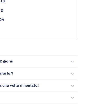
13
32
04
2 giorni
ararlo ?
a una volta rimontato !