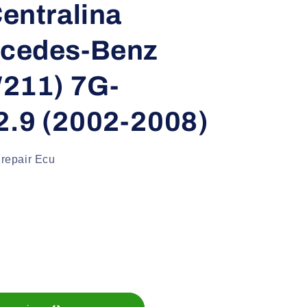
entralina
rcedes-Benz
W211) 7G-
.9 (2002-2008)
 repair Ecu