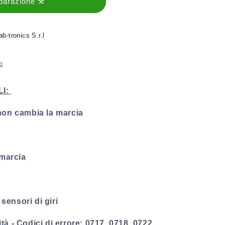
iparazione ⚒️
ab-tronics S.r.l
o
LI:
 non cambia la marcia
 marcia
i sensori di giri
à - Codici di errore: 0717, 0718, 0722,