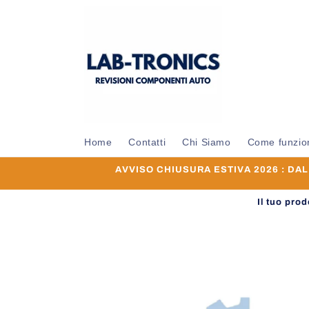
Vai
direttamente
ai contenuti
Home
Contatti
Chi Siamo
Come funzio
AVVISO CHIUSURA ESTIVA 2026 : DAL 0
Il tuo pro
Passa alle
informazioni
sul prodotto