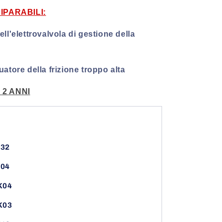
IPARABILI:
ll'elettrovalvola di gestione della
atore della frizione troppo alta
2 ANNI
332
04
K04
K03