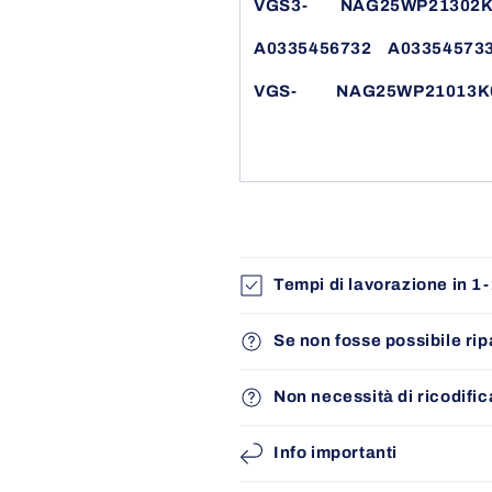
VGS3-
NAG25WP21302K
A0335456732
A03354573
VGS-
NAG25WP21013K
Tempi di lavorazione in 1-
Se non fosse possibile rip
Non necessità di ricodific
Info importanti