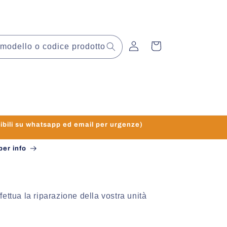
Accedi
Carrello
modello o codice prodotto
li su whatsapp ed email per urgenze)
per info
effettua la riparazione della vostra unità