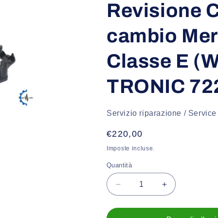
Revisione C
cambio Me
Classe E (
TRONIC 722
Servizio riparazione / Service
Prezzo
€220,00
di
Imposte incluse.
listino
Quantità
Diminuisci
Aumenta
quantità
quantità
per
per