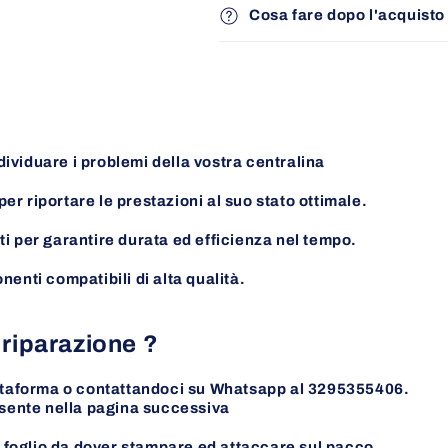
Cosa fare dopo l'acquisto 
ividuare i problemi della vostra centralina
r riportare le prestazioni al suo stato ottimale.
ti per garantire durata ed efficienza nel tempo.
nenti compatibili di alta qualità.
 riparazione ?
iattaforma o contattandoci su Whatsapp al 3295355406.
esente nella pagina
successiva
il foglio da dover stampare ed attaccare sul pacco.