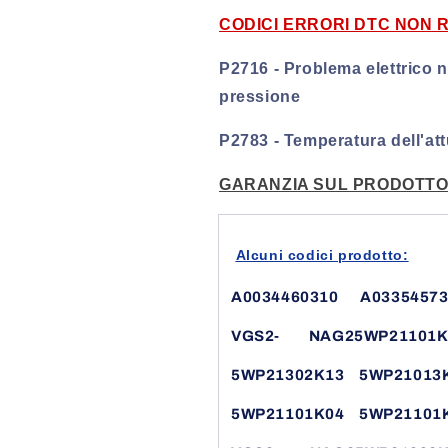
CODICI ERRORI DTC NON R
P2716 - Problema elettrico ne
pressione
P2783 - Temperatura dell'attu
GARANZIA SUL PRODOTTO 
Alcuni codici prodotto:
A0034460310
A0335457
VGS2-
NAG25WP21101K
5WP21302K13
5WP21013
5WP21101K04
5WP21101