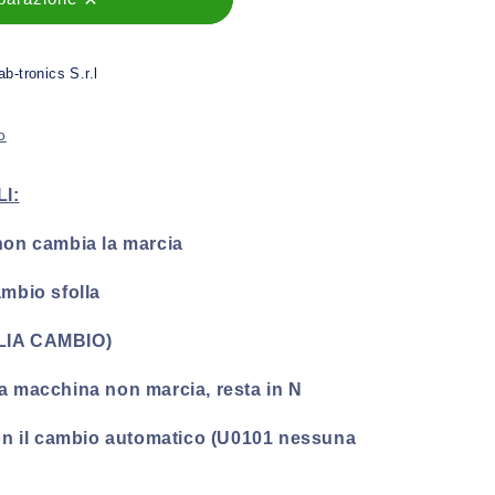
ab-tronics S.r.l
o
I:
 non cambia la marcia
ambio sfolla
ALIA CAMBIO)
la macchina non marcia, resta in N
n il cambio automatico (U0101 nessuna