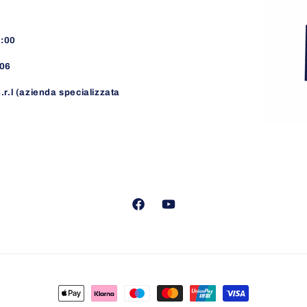
8:00
06
.r.l (azienda specializzata
Facebook
YouTube
Metodi