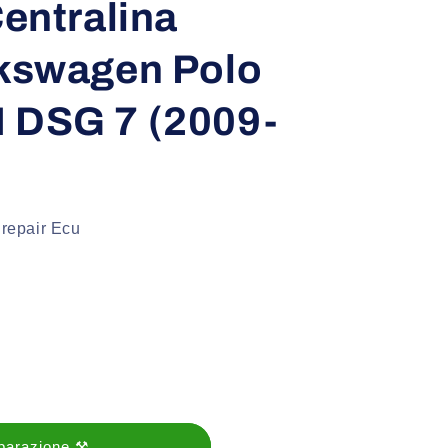
entralina
kswagen Polo
 DSG 7 (2009-
 repair Ecu
iparazione ⚒️