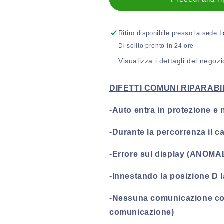
Centralina
Centralina
cambio
cambio
Volkswagen
Volkswagen
Ritiro disponibile presso la sede
L
Polo
Polo
Di solito pronto in 24 ore
DQ200
DQ200
Visualizza i dettagli del negozi
0AM
0AM
DSG
DSG
7
7
DIFETTI COMUNI RIPARABIL
(2009-
(2009-
2017)
2017)
-Auto entra in protezione e
-Durante la percorrenza il c
-Errore sul display (ANOM
-Innestando la posizione D 
-Nessuna comunicazione co
comunicazione)