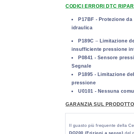
CODICI ERRORI DTC RIPAR
P17BF -
Protezione da
idraulica
P189C
–
Limitazione d
insufficiente pressione in
P0841 - Sensore pressi
Segnale
P1895 - Limitazione de
pressione
U0101 - Nessuna comun
GARANZIA SUL PRODOTTO 
Il guasto più frequente della 
DQ200 (Frizioni a secco)
del 