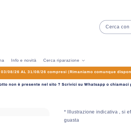
Cerca con 
na
Info e novità
Cerca riparazione
3/08/26 AL 31/08/26 compresi (Rimaniamo comunque disponibi
dotto non è presente nel sito ? Scrivici su Whatsapp o chiamaci 
* Illustrazione indicativa , si 
guasta