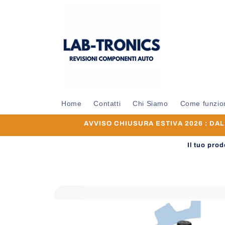
Vai
direttamente
ai contenuti
Home
Contatti
Chi Siamo
Come funzio
AVVISO CHIUSURA ESTIVA 2026 : DAL 0
Il tuo pro
Passa alle
informazioni
sul prodotto