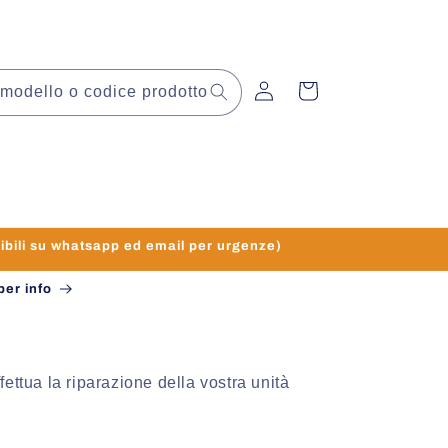
Accedi
Carrello
modello o codice prodotto
li su whatsapp ed email per urgenze)
per info
effettua la riparazione della vostra unità