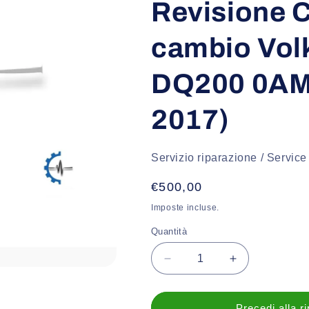
Revisione C
cambio Vol
DQ200 0AM
2017)
Servizio riparazione / Service
Prezzo
€500,00
di
Imposte incluse.
listino
Quantità
Diminuisci
Aumenta
quantità
quantità
per
per
Revisione
Revisione
Precedi alla r