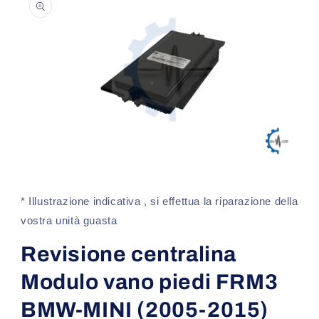
sul prodotto
Apri
contenuti
multimediali
1
* Illustrazione indicativa , si effettua la riparazione della
in
finestra
vostra unità guasta
modale
Revisione centralina
Modulo vano piedi FRM3
BMW-MINI (2005-2015)