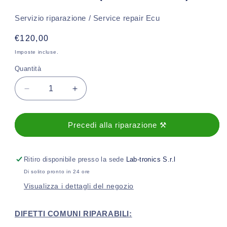
Servizio riparazione / Service repair Ecu
Prezzo
€120,00
di
Imposte incluse.
listino
Quantità
Diminuisci
Aumenta
quantità
quantità
per
per
Revisione
Revisione
Precedi alla riparazione ⚒️
centralina
centralina
Modulo
Modulo
vano
vano
Ritiro disponibile presso la sede
Lab-tronics S.r.l
piedi
piedi
Di solito pronto in 24 ore
FRM3
FRM3
Visualizza i dettagli del negozio
BMW-
BMW-
MINI
MINI
(2005-
(2005-
DIFETTI COMUNI RIPARABILI:
2015)
2015)