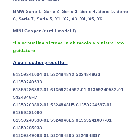
BMW Serie 1, Serie 2, Serie 3, Serie 4, Serie 5, Serie
6, Serie 7, Serie 5, X1, X2, X3, X4, X5, X6
MINI Cooper (tutti i modelli)
*La centralina si trova in abitacolo a sinistra lato
guidatore
Alcuni codici prodotto:
61359241004-01 5324848Y2 5324848G3
61359240533
61359286882-01 61359224597-01 61359240532-01
5324848H7
61359263802-01 5324848H5 61359224597-01
61359281080
61359240530-01 5324848L5 61359241007-01
61359295033
61359249083-01 532484895 5324848G7