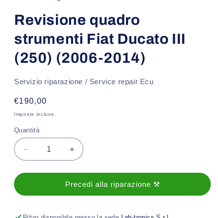
modale
Revisione quadro
strumenti Fiat Ducato III
(250) (2006-2014)
Servizio riparazione / Service repair Ecu
Prezzo
€190,00
di
Imposte incluse.
listino
Quantità
Diminuisci
Aumenta
quantità
quantità
per
per
Revisione
Revisione
Precedi alla riparazione ⚒️
quadro
quadro
strumenti
strumenti
Fiat
Fiat
Ritiro disponibile presso la sede
Lab-tronics S.r.l