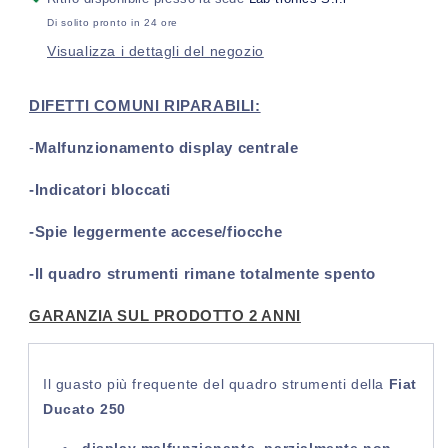
Ducato
Ducato
Di solito pronto in 24 ore
III
III
Visualizza i dettagli del negozio
(250)
(250)
(2006-
(2006-
2014)
2014)
DIFETTI COMUNI RIPARABILI:
-
Malfunzionamento display centrale
-Indicatori bloccati
-Spie leggermente accese/fiocche
-Il quadro strumenti rimane totalmente spento
GARANZIA SUL PRODOTTO 2 ANNI
Il guasto più frequente del quadro strumenti della
Fiat
Ducato 250