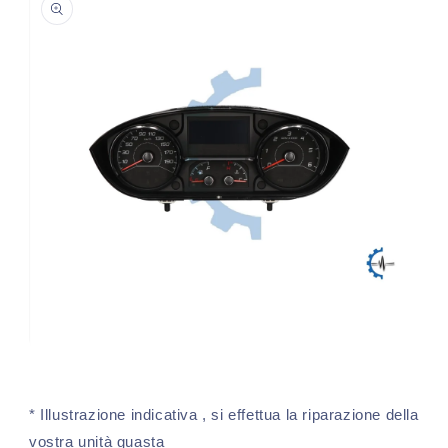
sul prodotto
Apri
contenuti
multimediali
1
* Illustrazione indicativa , si effettua la riparazione della
in
finestra
vostra unità guasta